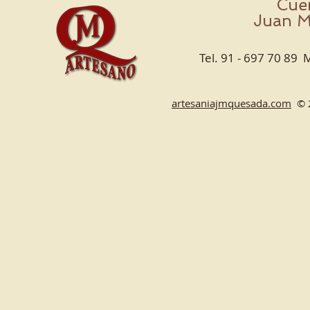
Cue
Juan M
Tel. 91 - 697 70 89 
artesaniajmquesada.com
​© 